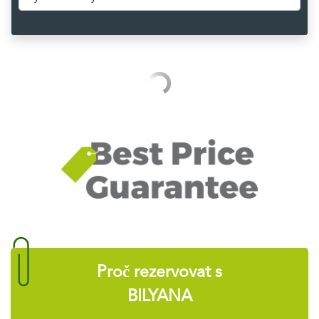
Proč rezervovat s
BILYANA